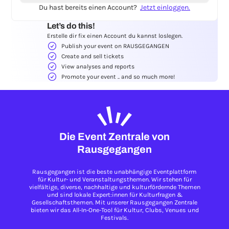
Du hast bereits einen Account?
Jetzt einloggen.
Let’s do this!
Erstelle dir fix einen Account du kannst loslegen.
Publish your event on RAUSGEGANGEN
Create and sell tickets
View analyses and reports
Promote your event .. and so much more!
Die Event Zentrale von
Rausgegangen
Rausgegangen ist die beste unabhängige Eventplattform
für Kultur- und Veranstaltungsthemen. Wir stehen für
vielfältige, diverse, nachhaltige und kulturfördernde Themen
und sind lokale Expert:innen für Kulturfragen &
Gesellschaftsthemen. Mit unserer Rausgegangen Zentrale
bieten wir das All-In-One-Tool für Kultur, Clubs, Venues und
Festivals.