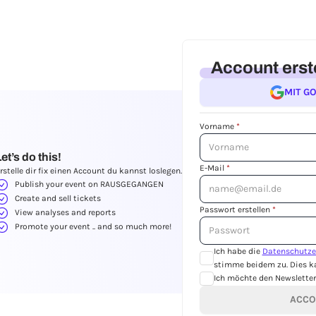
Account erst
MIT G
Vorname
*
et’s do this!
E-Mail
*
rstelle dir fix einen Account du kannst loslegen.
Publish your event on RAUSGEGANGEN
Create and sell tickets
Passwort erstellen
*
View analyses and reports
Promote your event .. and so much more!
Ich habe die
Datenschutze
stimme beidem zu. Dies ka
Ich möchte den Newsletter 
ACCO