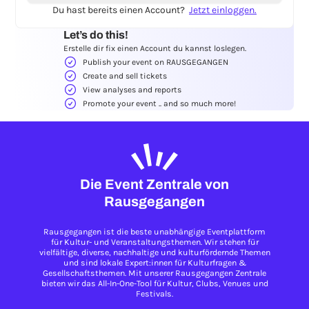
Du hast bereits einen Account?
Jetzt einloggen.
Let’s do this!
Erstelle dir fix einen Account du kannst loslegen.
Publish your event on RAUSGEGANGEN
Create and sell tickets
View analyses and reports
Promote your event .. and so much more!
Die Event Zentrale von
Rausgegangen
Rausgegangen ist die beste unabhängige Eventplattform
für Kultur- und Veranstaltungsthemen. Wir stehen für
vielfältige, diverse, nachhaltige und kulturfördernde Themen
und sind lokale Expert:innen für Kulturfragen &
Gesellschaftsthemen. Mit unserer Rausgegangen Zentrale
bieten wir das All-In-One-Tool für Kultur, Clubs, Venues und
Festivals.