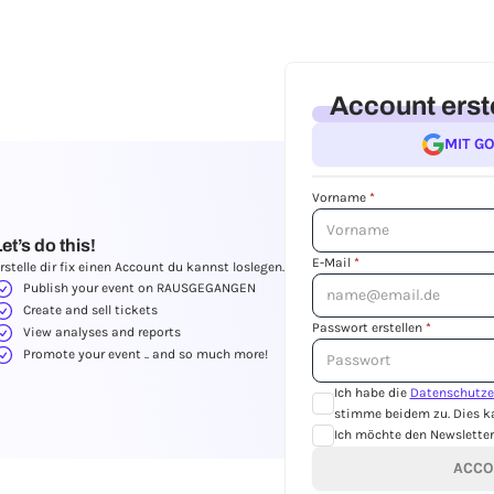
Account erst
MIT G
Vorname
*
et’s do this!
E-Mail
*
rstelle dir fix einen Account du kannst loslegen.
Publish your event on RAUSGEGANGEN
Create and sell tickets
Passwort erstellen
*
View analyses and reports
Promote your event .. and so much more!
Ich habe die
Datenschutze
stimme beidem zu. Dies ka
Ich möchte den Newsletter 
ACCO