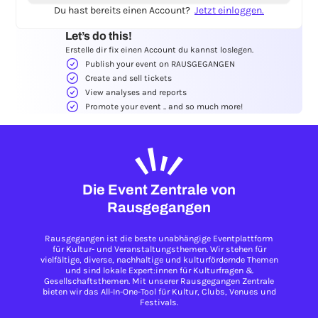
Du hast bereits einen Account?
Jetzt einloggen.
Let’s do this!
Erstelle dir fix einen Account du kannst loslegen.
Publish your event on RAUSGEGANGEN
Create and sell tickets
View analyses and reports
Promote your event .. and so much more!
Die Event Zentrale von
Rausgegangen
Rausgegangen ist die beste unabhängige Eventplattform
für Kultur- und Veranstaltungsthemen. Wir stehen für
vielfältige, diverse, nachhaltige und kulturfördernde Themen
und sind lokale Expert:innen für Kulturfragen &
Gesellschaftsthemen. Mit unserer Rausgegangen Zentrale
bieten wir das All-In-One-Tool für Kultur, Clubs, Venues und
Festivals.