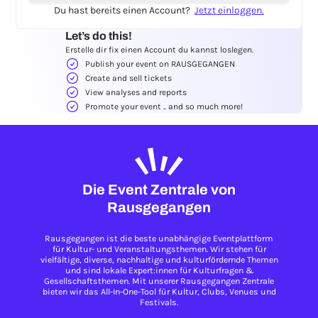
Du hast bereits einen Account?
Jetzt einloggen.
Let’s do this!
Erstelle dir fix einen Account du kannst loslegen.
Publish your event on RAUSGEGANGEN
Create and sell tickets
View analyses and reports
Promote your event .. and so much more!
Die Event Zentrale von
Rausgegangen
Rausgegangen ist die beste unabhängige Eventplattform
für Kultur- und Veranstaltungsthemen. Wir stehen für
vielfältige, diverse, nachhaltige und kulturfördernde Themen
und sind lokale Expert:innen für Kulturfragen &
Gesellschaftsthemen. Mit unserer Rausgegangen Zentrale
bieten wir das All-In-One-Tool für Kultur, Clubs, Venues und
Festivals.