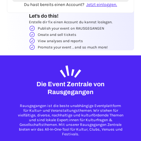
Du hast bereits einen Account?
Jetzt einloggen.
Let’s do this!
Erstelle dir fix einen Account du kannst loslegen.
Publish your event on RAUSGEGANGEN
Create and sell tickets
View analyses and reports
Promote your event .. and so much more!
Die Event Zentrale von
Rausgegangen
Rausgegangen ist die beste unabhängige Eventplattform
für Kultur- und Veranstaltungsthemen. Wir stehen für
vielfältige, diverse, nachhaltige und kulturfördernde Themen
und sind lokale Expert:innen für Kulturfragen &
Gesellschaftsthemen. Mit unserer Rausgegangen Zentrale
bieten wir das All-In-One-Tool für Kultur, Clubs, Venues und
Festivals.