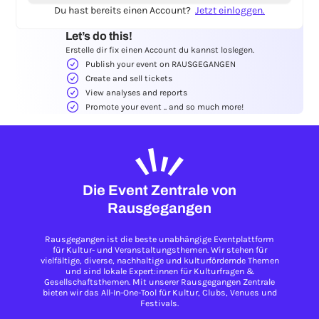
Du hast bereits einen Account?
Jetzt einloggen.
Let’s do this!
Erstelle dir fix einen Account du kannst loslegen.
Publish your event on RAUSGEGANGEN
Create and sell tickets
View analyses and reports
Promote your event .. and so much more!
Die Event Zentrale von
Rausgegangen
Rausgegangen ist die beste unabhängige Eventplattform
für Kultur- und Veranstaltungsthemen. Wir stehen für
vielfältige, diverse, nachhaltige und kulturfördernde Themen
und sind lokale Expert:innen für Kulturfragen &
Gesellschaftsthemen. Mit unserer Rausgegangen Zentrale
bieten wir das All-In-One-Tool für Kultur, Clubs, Venues und
Festivals.