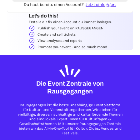
Du hast bereits einen Account?
Jetzt einloggen.
Let’s do this!
Erstelle dir fix einen Account du kannst loslegen.
Publish your event on RAUSGEGANGEN
Create and sell tickets
View analyses and reports
Promote your event .. and so much more!
Die Event Zentrale von
Rausgegangen
Rausgegangen ist die beste unabhängige Eventplattform
für Kultur- und Veranstaltungsthemen. Wir stehen für
vielfältige, diverse, nachhaltige und kulturfördernde Themen
und sind lokale Expert:innen für Kulturfragen &
Gesellschaftsthemen. Mit unserer Rausgegangen Zentrale
bieten wir das All-In-One-Tool für Kultur, Clubs, Venues und
Festivals.