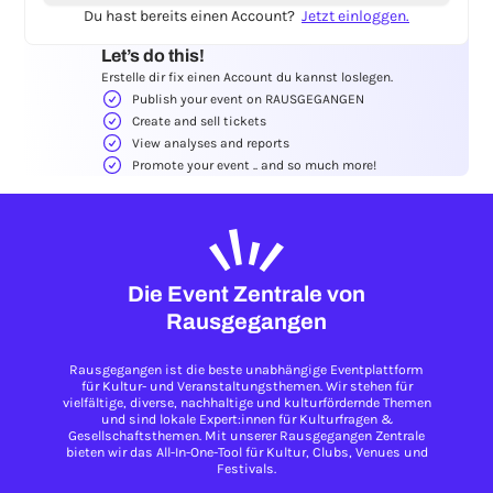
Du hast bereits einen Account?
Jetzt einloggen.
Let’s do this!
Erstelle dir fix einen Account du kannst loslegen.
Publish your event on RAUSGEGANGEN
Create and sell tickets
View analyses and reports
Promote your event .. and so much more!
Die Event Zentrale von
Rausgegangen
Rausgegangen ist die beste unabhängige Eventplattform
für Kultur- und Veranstaltungsthemen. Wir stehen für
vielfältige, diverse, nachhaltige und kulturfördernde Themen
und sind lokale Expert:innen für Kulturfragen &
Gesellschaftsthemen. Mit unserer Rausgegangen Zentrale
bieten wir das All-In-One-Tool für Kultur, Clubs, Venues und
Festivals.