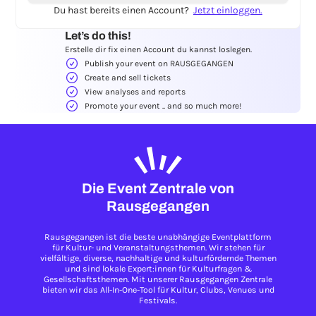
Du hast bereits einen Account?
Jetzt einloggen.
Let’s do this!
Erstelle dir fix einen Account du kannst loslegen.
Publish your event on RAUSGEGANGEN
Create and sell tickets
View analyses and reports
Promote your event .. and so much more!
Die Event Zentrale von
Rausgegangen
Rausgegangen ist die beste unabhängige Eventplattform
für Kultur- und Veranstaltungsthemen. Wir stehen für
vielfältige, diverse, nachhaltige und kulturfördernde Themen
und sind lokale Expert:innen für Kulturfragen &
Gesellschaftsthemen. Mit unserer Rausgegangen Zentrale
bieten wir das All-In-One-Tool für Kultur, Clubs, Venues und
Festivals.