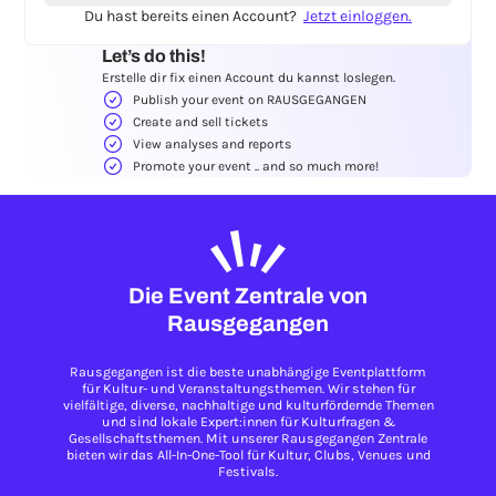
Du hast bereits einen Account?
Jetzt einloggen.
Let’s do this!
Erstelle dir fix einen Account du kannst loslegen.
Publish your event on RAUSGEGANGEN
Create and sell tickets
View analyses and reports
Promote your event .. and so much more!
Die Event Zentrale von
Rausgegangen
Rausgegangen ist die beste unabhängige Eventplattform
für Kultur- und Veranstaltungsthemen. Wir stehen für
vielfältige, diverse, nachhaltige und kulturfördernde Themen
und sind lokale Expert:innen für Kulturfragen &
Gesellschaftsthemen. Mit unserer Rausgegangen Zentrale
bieten wir das All-In-One-Tool für Kultur, Clubs, Venues und
Festivals.